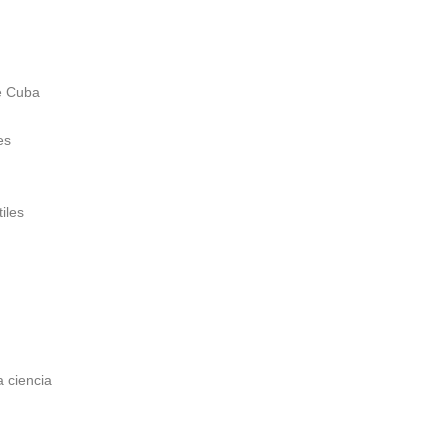
de Cuba
es
iles
a ciencia