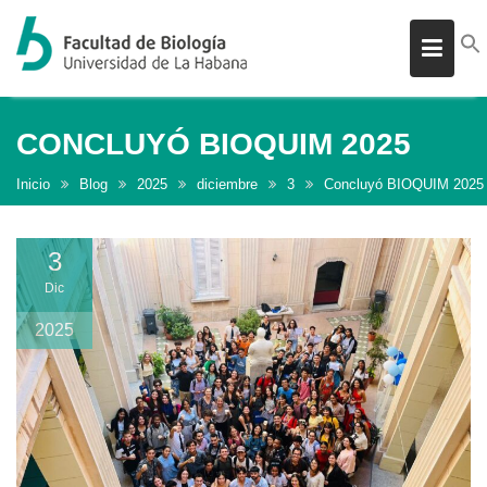
Skip
to
CONCLUYÓ BIOQUIM 2025
content
Inicio
Blog
2025
diciembre
3
Concluyó BIOQUIM 2025
3
Dic
2025