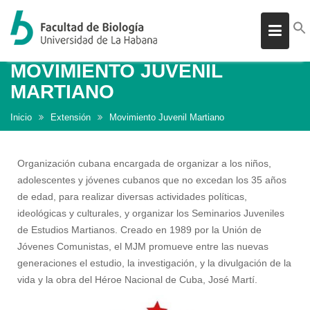
MOVIMIENTO JUVENIL
Skip
to
MARTIANO
content
Inicio
Extensión
Movimiento Juvenil Martiano
Organización cubana encargada de organizar a los niños,
adolescentes y jóvenes cubanos que no excedan los 35 años
de edad, para realizar diversas actividades políticas,
ideológicas y culturales, y organizar los Seminarios Juveniles
de Estudios Martianos. Creado en 1989 por la Unión de
Jóvenes Comunistas, el MJM promueve entre las nuevas
generaciones el estudio, la investigación, y la divulgación de la
vida y la obra del Héroe Nacional de Cuba, José Martí.