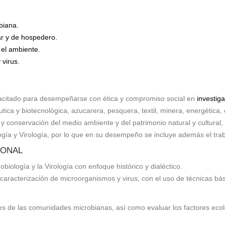
biana.
lar y de hospedero.
 el ambiente.
 virus.
apacitado para desempeñarse con ética y compromiso social en
investig
utica y biotecnológica, azucarera, pesquera, textil, minera, energética, 
y conservación del medio ambiente y del patrimonio natural y cultural, 
ogía y Virología, por lo que en su desempeño se incluye además el tra
IONAL
biología y la Virología con enfoque histórico y dialéctico.
n y caracterización de microorganismos y virus, con el uso de técnicas
s de las comunidades microbianas, así como evaluar los factores ecoló