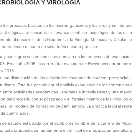
CROBIOLOGÍA Y VIROLOGÍA
de los procesos básicos de los microorganismos y los virus
y su interac
s Biológicas, al considerar el avance científico-tecnológico de las últ
ente al desarrollo de la Bioquímica, la Biología Molecular y Celular, l
, tanto desde el punto de vista teórico como práctico.
era y sus logros sostenidos se evidencian en los procesos de evaluación 
03. En el año 2005, la carrera fue evaluada de Excelencia por primera v
 y 2015.
a una disminución de las actividades docentes de carácter presencial, 
udiante. Esto fue posible por el análisis exhaustivo de los contenidos 
 entre actividades académicas, laborales e investigativas y una mayor 
ulación del pregrado con el postgrado y el fortalecimiento de los víncul
ás, un modelo de formación de perfil amplio. La práctica laboral repre
 de cuatro años.
an de estudio está dada por el cambio de nombre de la carrera de Microb
gía. Esta propuesta se fundamenta en el nivel de preparación que alcan