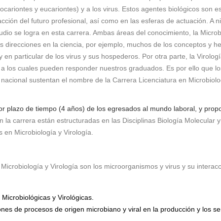
rocariontes y eucariontes) y a los virus. Estos agentes biológicos son
cción del futuro profesional, así como en las esferas de actuación. A n
udio se logra en esta carrera. Ambas áreas del conocimiento, la Microbio
direcciones en la ciencia, por ejemplo, muchos de los conceptos y her
 en particular de los virus y sus hospederos. Por otra parte, la Virolo
, a los cuales pueden responder nuestros graduados. Es por ello que lo
 nacional sustentan el nombre de la Carrera Licenciatura en Microbiolo
nor plazo de tiempo (4 años) de los egresados al mundo laboral, y pro
 la carrera están estructuradas en las Disciplinas Biología Molecular y 
en Microbiología y Virología.
 Microbiología y Virología son los microorganismos y virus y su interac
 Microbiológicas y Virológicas.
iones de
procesos de origen microbiano y viral en la producción y los ser