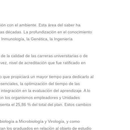
ción con el ambiente. Esta área del saber ha
imas décadas. La profundización en el conocimiento
a Inmunología, la Genética, la Ingeniería
de la calidad de las carreras universitarias o de
ez, nivel de acreditación que fue ratificado en
lo que propiciará un mayor tiempo para dedicarlo al
esenciales, la optimización del tiempo de las
integración en la evaluación del aprendizaje. A lo
os con los organismos empleadores y Unidades
senta el 25,86 % del total del plan. Estos cambios
iología a Microbiología y Virología, y como
zan los graduados en relación al objeto de estudio