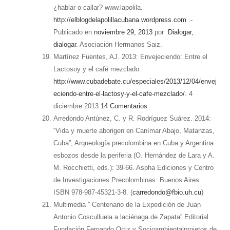
¿hablar o callar? www.lapolila.
http://elblogdelapolillacubana.wordpress.com
.-
Publicado en
noviembre 29, 2013
por
Dialogar,
dialogar
. Asociación Hermanos Saiz.
Martínez Fuentes, AJ. 2013: Envejeciendo: Entre el
Lactosoy y el café mezclado.
http://www.cubadebate.cu/especiales/2013/12/04/envej
eciendo-entre-el-lactosy-y-el-cafe-mezclado/
. 4
diciembre 2013
14 Comentarios
Arredondo Antúnez, C. y R. Rodríguez Suárez. 2014:
“Vida y muerte aborigen en Canímar Abajo, Matanzas,
Cuba”, Arqueología precolombina en Cuba y Argentina:
esbozos desde la periferia (O. Hernández de Lara y A.
M. Rocchietti, eds.): 39-66. Aspha Ediciones y Centro
de Investigaciones Precolombinas: Buenos Aires.
ISBN 978-987-45321-3-8. (
carredondo@fbio.uh.cu
)
Multimedia ” Centenario de la Expedición de Juan
Antonio Cosculluela a laciénaga de Zapata” Editorial
Fundación Fernando Ortiz y Socioambientalprojetos de