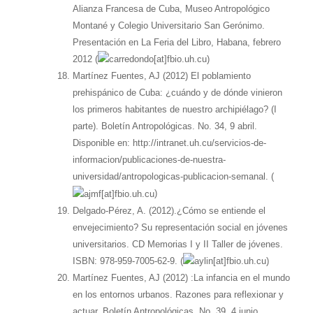
Alianza Francesa de Cuba, Museo Antropológico
Montané y Colegio Universitario San Gerónimo.
Presentación en La Feria del Libro, Habana, febrero
2012 (
)
Martínez Fuentes, AJ (2012) El poblamiento
prehispánico de Cuba: ¿cuándo y de dónde vinieron
los primeros habitantes de nuestro archipiélago? (I
parte). Boletín Antropológicas. No. 34, 9 abril.
Disponible en: http://intranet.uh.cu/servicios-de-
informacion/publicaciones-de-nuestra-
universidad/antropologicas-publicacion-semanal. (
)
Delgado-Pérez, A. (2012).¿Cómo se entiende el
envejecimiento? Su representación social en jóvenes
universitarios. CD Memorias I y II Taller de jóvenes.
ISBN: 978-959-7005-62-9. (
)
Martínez Fuentes, AJ (2012) :La infancia en el mundo
en los entornos urbanos. Razones para reflexionar y
actuar. Boletín Antropológicas. No. 39, 4 junio.