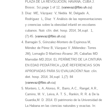
PLAZA DE LA REVOLUCIÓN, HAVANA, CUBA J.
Biosoc. Sci,page 1 of 12, (
vanevaz@fbio.uh.cu
)
Díaz ME, Vázquez V, Niebla M, Delgado A,
Rodríguez L, Díaz Y. Análisis de las representaciones
y creencias sobre la obesidad infantil en escolares
cubanos. Nutr. clín. diet. hosp. 2014; 34,supl. 1,
(7):45. (
vanevaz@fbio.uh.cu
)
Barragán S, Gónzalez-Montero de Espinosa M,
Méndez de Pérez B, Vázquez V ,Mélendez- Torres
JM), Lomaglio D Martínez-Álvarez JR, Cabañas MD
Marrodán MD.2014. EL PERÍMETRO DE LA CINTURA
EN EDAD PEDIÁTRICA:¿QUÉ REFERENCIAS SON
APROPIADAS PARA SU EVALUACIÓN?.Nutr. clín.
diet. hosp. 2014; 34,supl. 1,(7): 84
(
vanevaz@fbio.uh.cu
)
Montero, L. A, Alonso, R., Barro, A.C., Rangel, A.R.,
Camino, M. V., Leiva, A. T. S., Rankin, R. R. & De la
Guardia,M. D. 2014. El patrimonio de la Universidad de
La Habana en las ciencias naturales y exactas. In: