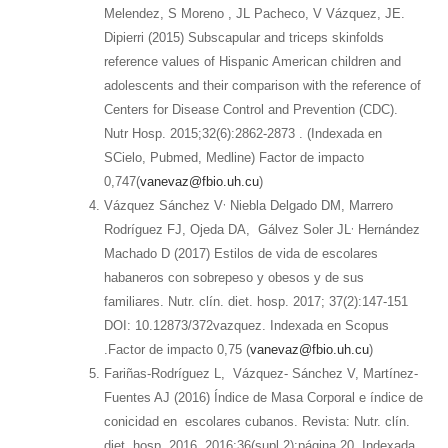
Melendez, S Moreno , JL Pacheco, V Vázquez, JE.
Dipierri (2015) Subscapular and triceps skinfolds
reference values of Hispanic American children and
adolescents and their comparison with the reference of
Centers for Disease Control and Prevention (CDC).
Nutr Hosp. 2015;32(6):2862-2873 . (Indexada en
SCielo, Pubmed, Medline) Factor de impacto
0,747(
vanevaz@fbio.uh.cu
)
,
Vázquez Sánchez V
Niebla Delgado DM, Marrero
,
Rodríguez FJ, Ojeda DA, Gálvez Soler JL
Hernández
Machado D (2017) Estilos de vida de escolares
habaneros con sobrepeso y obesos y de sus
familiares. Nutr. clín. diet. hosp. 2017; 37(2):147-151
DOI: 10.12873/372vazquez. Indexada en Scopus
.Factor de impacto 0,75 (
vanevaz@fbio.uh.cu
)
Fariñas-Rodríguez L, Vázquez- Sánchez V, Martínez-
Fuentes AJ (2016) Índice de Masa Corporal e índice de
conicidad en escolares cubanos. Revista: Nutr. clín.
diet. hosp. 2016. 2016;36(supl 2):página 20. Indexada