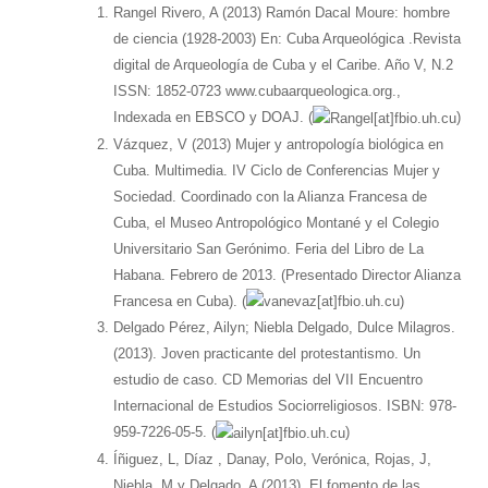
Rangel Rivero, A (2013) Ramón Dacal Moure: hombre
de ciencia (1928-2003) En: Cuba Arqueológica .Revista
digital de Arqueología de Cuba y el Caribe. Año V, N.2
ISSN: 1852-0723 www.cubaarqueologica.org.,
Indexada en EBSCO y DOAJ. (
)
Vázquez, V (2013) Mujer y antropología biológica en
Cuba. Multimedia. IV Ciclo de Conferencias Mujer y
Sociedad. Coordinado con la Alianza Francesa de
Cuba, el Museo Antropológico Montané y el Colegio
Universitario San Gerónimo. Feria del Libro de La
Habana. Febrero de 2013. (Presentado Director Alianza
Francesa en Cuba). (
)
Delgado Pérez, Ailyn; Niebla Delgado, Dulce Milagros.
(2013). Joven practicante del protestantismo. Un
estudio de caso. CD Memorias del VII Encuentro
Internacional de Estudios Sociorreligiosos. ISBN: 978-
959-7226-05-5. (
)
Íñiguez, L, Díaz , Danay, Polo, Verónica, Rojas, J,
Niebla, M y Delgado, A (2013). El fomento de las