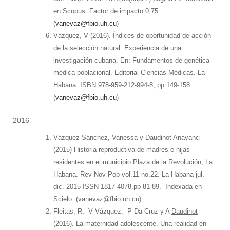
en Scopus .Factor de impacto 0,75
(
vanevaz@fbio.uh.cu
)
Vázquez, V (2016). Índices de oportunidad de acción
de la selección natural. Experiencia de una
investigación cubana. En: Fundamentos de genética
médica poblacional. Editorial Ciencias Médicas. La
Habana. ISBN 978-959-212-994-8, pp 149-158
(
vanevaz@fbio.uh.cu
)
2016
Vázquez Sánchez, Vanessa y Daudinot Anayanci
(2015) Historia reproductiva de madres e hijas
residentes en el municipio Plaza de la Revolución, La
Habana. Rev Nov Pob vol.11 no.22. La Habana jul.-
dic. 2015 ISSN 1817-4078.pp 81-89. Indexada en
Scielo. (vanevaz@fbio.uh.cu)
Fleitas, R, V Vázquez, P Da Cruz y A
Daudinot
(2016). La maternidad adolescente. Una realidad en