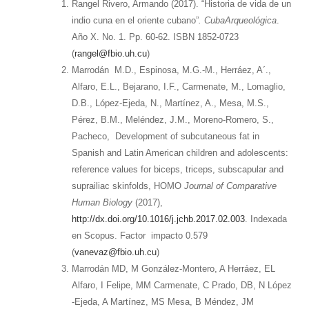
Rangel Rivero, Armando (2017). “Historia de vida de un
indio cuna en el oriente cubano”
. CubaArqueológica
.
Año X. No. 1. Pp. 60-62. ISBN 1852-0723
(
rangel@fbio.uh.cu
)
Marrodán M.D., Espinosa, M.G.-M., Herráez, A´.,
Alfaro, E.L., Bejarano, I.F., Carmenate, M., Lomaglio,
D.B., López-Ejeda, N., Martínez, A., Mesa, M.S.,
Pérez, B.M., Meléndez, J.M., Moreno-Romero, S.,
Pacheco, Development of subcutaneous fat in
Spanish and Latin American children and adolescents:
reference values for biceps, triceps, subscapular and
suprailiac skinfolds, HOMO
Journal of Comparative
Human Biology
(2017),
http://dx.doi.org/10.1016/j.jchb.2017.02.003
. Indexada
en Scopus. Factor impacto 0.579
(
vanevaz@fbio.uh.cu
)
Marrodán MD, M González-Montero, A Herráez, EL
Alfaro, I Felipe, MM Carmenate, C Prado, DB, N López
-Ejeda, A Martínez, MS Mesa, B Méndez, JM