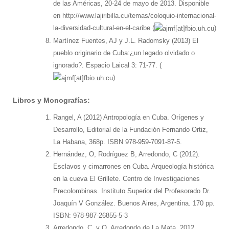
de las Américas, 20-24 de mayo de 2013. Disponible
en http://www.lajiribilla.cu/temas/coloquio-internacional-
la-diversidad-cultural-en-el-caribe (
)
Martínez Fuentes, AJ y J.L. Radomsky (2013) El
pueblo originario de Cuba:¿un legado olvidado o
ignorado?. Espacio Laical 3: 71-77. (
)
Libros y Monografías:
Rangel, A (2012) Antropología en Cuba. Orígenes y
Desarrollo, Editorial de la Fundación Fernando Ortiz,
La Habana, 368p. ISBN 978-959-7091-87-5.
Hernández, O, Rodríguez B, Arredondo, C (2012).
Esclavos y cimarrones en Cuba. Arqueología histórica
en la cueva El Grillete. Centro de Investigaciones
Precolombinas. Instituto Superior del Profesorado Dr.
Joaquín V González. Buenos Aires, Argentina. 170 pp.
ISBN: 978-987-26855-5-3
Arredondo, C. y O. Arredondo de La Mata. 2012.