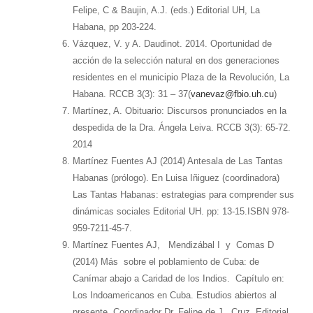
Felipe, C & Baujin, A.J. (eds.) Editorial UH, La
Habana, pp 203-224.
Vázquez, V. y A. Daudinot. 2014. Oportunidad de
acción de la selección natural en dos generaciones
residentes en el municipio Plaza de la Revolución, La
Habana. RCCB 3(3): 31 – 37(
vanevaz@fbio.uh.cu
)
Martínez, A. Obituario: Discursos pronunciados en la
despedida de la Dra. Ángela Leiva. RCCB 3(3): 65-72.
2014
Martínez Fuentes AJ (2014) Antesala de Las Tantas
Habanas (prólogo). En Luisa Iñiguez (coordinadora)
Las Tantas Habanas: estrategias para comprender sus
dinámicas sociales Editorial UH. pp: 13-15.ISBN 978-
959-7211-45-7.
Martínez Fuentes AJ, Mendizábal I y Comas D
(2014) Más sobre el poblamiento de Cuba: de
Canímar abajo a Caridad de los Indios. Capítulo en:
Los Indoamericanos en Cuba. Estudios abiertos al
presente. Coordinador Dr. Felipe de J. Cruz. Editorial