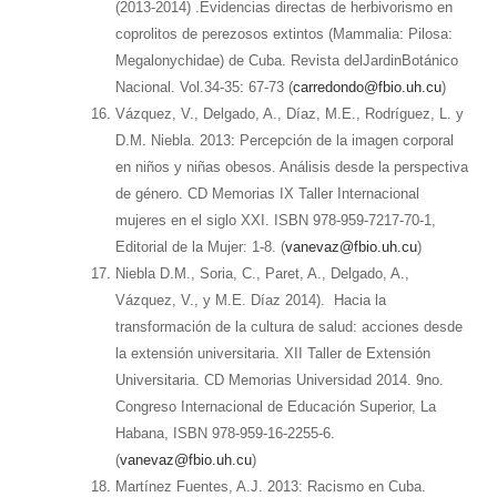
(2013-2014) .Evidencias directas de herbivorismo en
coprolitos de perezosos extintos (Mammalia: Pilosa:
Megalonychidae) de Cuba. Revista delJardinBotánico
Nacional. Vol.34-35: 67-73 (
carredondo@fbio.uh.cu
)
Vázquez, V., Delgado, A., Díaz, M.E., Rodríguez, L. y
D.M. Niebla. 2013: Percepción de la imagen corporal
en niños y niñas obesos. Análisis desde la perspectiva
de género. CD Memorias IX Taller Internacional
mujeres en el siglo XXI. ISBN 978-959-7217-70-1,
Editorial de la Mujer: 1-8. (
vanevaz@fbio.uh.cu
)
Niebla D.M., Soria, C., Paret, A., Delgado, A.,
Vázquez, V., y M.E. Díaz 2014). Hacia la
transformación de la cultura de salud: acciones desde
la extensión universitaria. XII Taller de Extensión
Universitaria. CD Memorias Universidad 2014. 9no.
Congreso Internacional de Educación Superior, La
Habana, ISBN 978-959-16-2255-6.
(
vanevaz@fbio.uh.cu
)
Martínez Fuentes, A.J. 2013: Racismo en Cuba.