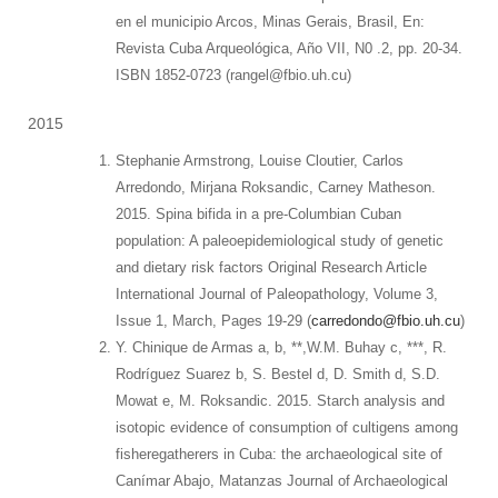
en el municipio Arcos, Minas Gerais, Brasil, En:
Revista Cuba Arqueológica, Año VII, N0 .2, pp. 20-34.
ISBN 1852-0723 (rangel@fbio.uh.cu)
2015
Stephanie Armstrong, Louise Cloutier, Carlos
Arredondo, Mirjana Roksandic, Carney Matheson.
2015. Spina bifida in a pre-Columbian Cuban
population: A paleoepidemiological study of genetic
and dietary risk factors Original Research Article
International Journal of Paleopathology, Volume 3,
Issue 1, March, Pages 19-29 (
carredondo@fbio.uh.cu
)
Y. Chinique de Armas a, b, **,W.M. Buhay c, ***, R.
Rodríguez Suarez b, S. Bestel d, D. Smith d, S.D.
Mowat e, M. Roksandic. 2015. Starch analysis and
isotopic evidence of consumption of cultigens among
fisheregatherers in Cuba: the archaeological site of
Canímar Abajo, Matanzas Journal of Archaeological