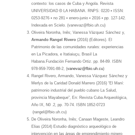
contexto: los casos de Cuba y Angola. Revista
UNIVERSIDAD Đ LA HABANA. RNPS: 0220 • ISSN:
0253-9276 • no 281 • enero-junio • 2016 • pp. 127-142.
Indexada en Scielo. (vanevaz@fbio.uh.cu)
Oliveira Noronha, Inês; Vanessa Vázquez Sánchez y,
Armando Rangel Rivero
(2016) (Editores). El
Patrimonio de las comunidades rurales: experiencias
en La Picadora, e Itatiaiuçu, Brasil La
Habana.Fundación Fernando Ortiz. pp. 84-89. ISBN
978-959-7091-88-2, (
vanevaz@fbio.uh.cu
)
Rangel Rivero, Armando, Vanessa Vázquez Sánchez y
Merlys de la Caridad Donald Marrero (2016) “El Maní:
patrimonio industrial del pueblo cubano La Salud,
provincia Mayabeque”, En: Revista Cuba Arqueológica,
Año IX, N0 .2, pp. 70-74. ISBN 1852-0723
(rangel@fbio.uh.cu)
De Oliveira Noronha, Inês; Canaan Mageste, Leandro
Elias (2014) Estudio diagnóstico arqueológico de
intervención en las áreas de emprendimiento minero