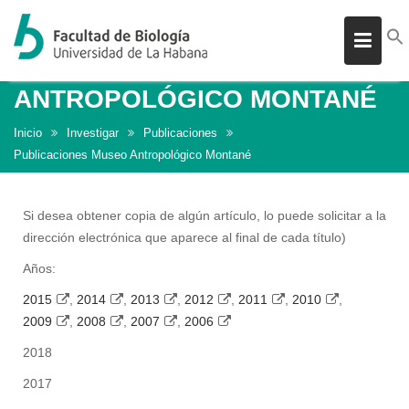
PUBLICACIONES MUSEO
Skip
ANTROPOLÓGICO MONTANÉ
to
Inicio
Investigar
Publicaciones
content
Publicaciones Museo Antropológico Montané
Si desea obtener copia de algún artículo, lo puede solicitar a la
dirección electrónica que aparece al final de cada título)
Años:
2015
,
2014
,
2013
,
2012
,
2011
,
2010
,
2009
,
2008
,
2007
,
2006
2018
2017