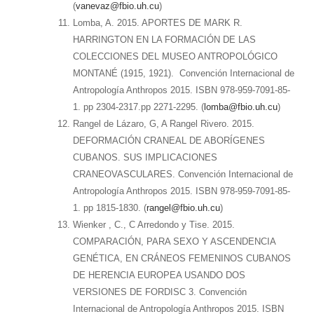
(
vanevaz@fbio.uh.cu
)
Lomba, A. 2015. APORTES DE MARK R.
HARRINGTON EN LA FORMACIÓN DE LAS
COLECCIONES DEL MUSEO ANTROPOLÓGICO
MONTANÉ (1915, 1921). Convención Internacional de
Antropología Anthropos 2015. ISBN 978-959-7091-85-
1. pp 2304-2317.pp 2271-2295. (
lomba@fbio.uh.cu
)
Rangel de Lázaro, G, A Rangel Rivero. 2015.
DEFORMACIÓN CRANEAL DE ABORÍGENES
CUBANOS. SUS IMPLICACIONES
CRANEOVASCULARES. Convención Internacional de
Antropología Anthropos 2015. ISBN 978-959-7091-85-
1. pp 1815-1830. (
rangel@fbio.uh.cu
)
Wienker , C., C Arredondo y Tise. 2015.
COMPARACIÓN, PARA SEXO Y ASCENDENCIA
GENÉTICA, EN CRÁNEOS FEMENINOS CUBANOS
DE HERENCIA EUROPEA USANDO DOS
VERSIONES DE FORDISC 3. Convención
Internacional de Antropología Anthropos 2015. ISBN