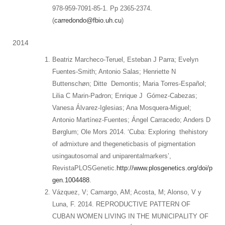
978-959-7091-85-1. Pp 2365-2374.
(
carredondo@fbio.uh.cu
)
2014
Beatriz Marcheco-Teruel, Esteban J Parra; Evelyn
Fuentes-Smith; Antonio Salas; Henriette N
Buttenschøn; Ditte Demontis; Maria Torres-Español;
Lilia C Marin-Padron; Enrique J Gómez-Cabezas;
Vanesa Álvarez-Iglesias; Ana Mosquera-Miguel;
Antonio Martínez-Fuentes; Ángel Carracedo; Anders D
Børglum; Ole Mors 2014. ‘Cuba: Exploring thehistory
of admixture and thegeneticbasis of pigmentation
usingautosomal and uniparentalmarkers’,
RevistaPLOSGenetic.
http://www.plosgenetics.org/doi/p
gen.1004488
.
Vázquez, V; Camargo, AM; Acosta, M; Alonso, V y
Luna, F. 2014. REPRODUCTIVE PATTERN OF
CUBAN WOMEN LIVING IN THE MUNICIPALITY OF