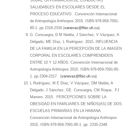
SOBRE LA FORMACIÓN DE CONDUCTAS
SALUDABLES EN ESCOLARES DESDE EL
PROCESO EDUCATIVO. Convención Internacional
de Antropología Anthropos 2015. ISBN 978-959-7091-
85-1. pp 2318-2334 (
vanevaz@fbio.uh.cu
)
G. Consuegra, D M Niebla, J Sánchez, V Vázquez, A
Delgado, ME Díaz, L Rodríguez. 2015. INFLUENCIA
DE LA FAMILIA EN LA PERCEPCIÓN DE LA IMAGEN
CORPORAL EN ESCOLARES COMPRENDIDOS
ENTRE 10 Y 12 AÑOS. Convención Internacional de
Antropología Anthropos 2015. ISBN 978-959-7091-85-
1. pp 2304-2317. (
vanevaz@fbio.uh.cu
)
L Rodríguez; M E Díaz; V Vázquez, DM Niebla; A
Delgado, J Sánchez, GE. Consuegra, CM Roque, FJ
Marrero. 2015. PERCEPCIONES SOBRE LA
OBESIDAD EN FAMILIARES DE NIÑOS(AS) DE DOS
ESCUELAS PRIMARIAS EN LA HABANA
Convención Internacional de Antropología Anthropos
2015. ISBN 978-959-7091-85-1 pp 2335-2348