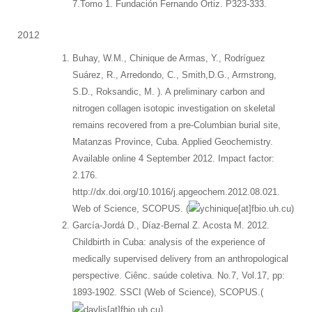
7.Tomo 1. Fundación Fernando Ortiz. P323-333.
2012
Buhay, W.M., Chinique de Armas, Y., Rodríguez
Suárez, R., Arredondo, C., Smith,D.G., Armstrong,
S.D., Roksandic, M. ). A preliminary carbon and
nitrogen collagen isotopic investigation on skeletal
remains recovered from a pre-Columbian burial site,
Matanzas Province, Cuba. Applied Geochemistry.
Available online 4 September 2012. Impact factor:
2.176.
http://dx.doi.org/10.1016/j.apgeochem.2012.08.021.
Web of Science, SCOPUS. (
)
García-Jordá D., Díaz-Bernal Z. Acosta M. 2012.
Childbirth in Cuba: analysis of the experience of
medically supervised delivery from an anthropological
perspective. Ciênc. saúde coletiva. No.7, Vol.17, pp:
1893-1902. SSCI (Web of Science), SCOPUS.(
)