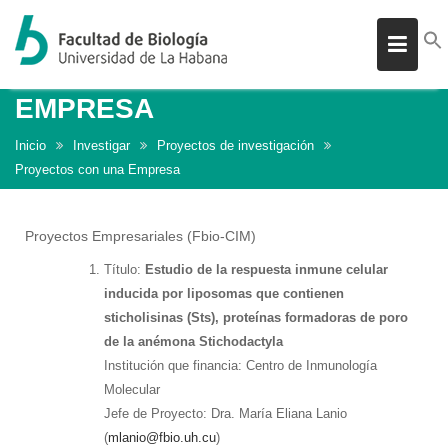
PROYECTOS CON UNA
Skip
EMPRESA
to
Inicio
Investigar
Proyectos de investigación
content
Proyectos con una Empresa
Proyectos Empresariales (Fbio-CIM)
Título:
Estudio de la respuesta inmune celular
inducida por liposomas que contienen
sticholisinas (Sts), proteínas formadoras de poro
de la anémona Stichodactyla
Institución que financia: Centro de Inmunología
Molecular
Jefe de Proyecto: Dra. María Eliana Lanio
(
mlanio@fbio.uh.cu
)