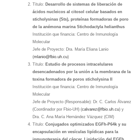
Título:
Desarrollo de sistemas de liberación de
ácidos nucleicos al citosol celular basados en
sticholysinas (Sts), proteínas formadoras de poro
de la anémona marina Stichodactyla helianthus
Institución que financia: Centro de Inmunología
Molecular
Jefe de Proyecto: Dra. María Eliana Lanio
(
mlanio@fbio.uh.cu
)
Título:
Estudio de procesos intracelulares
desencadenados por la unión a la membrana de la
toxina formadora de poros sticholysina II
Institución que financia: Centro de Inmunología
Molecular
Jefe de Proyecto (Responsable): Dr. C. Carlos Álvarez
(Coordinador por Fbio-UH) (
calvarez@fbio.uh.cu
) y
Dra. C. Ana María Hernández Vázquez (CIM)
Título:
Conjugados optimizados EGFh-P64k y su
encapsulación en vesículas lipídicas para la
inmunoterapia del cáncer. Lipidación del EGFh